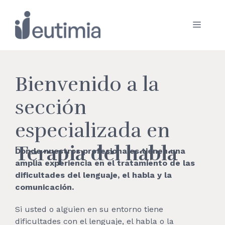
Saltar
al
Menú
contenido
Bienvenido a la
sección
especializada en
Terapia del habla
Donde nuestros profesionales tienen una
amplia experiencia en el tratamiento de las
dificultades del lenguaje, el habla y la
comunicación.
Si usted o alguien en su entorno tiene
dificultades con el lenguaje, el habla o la