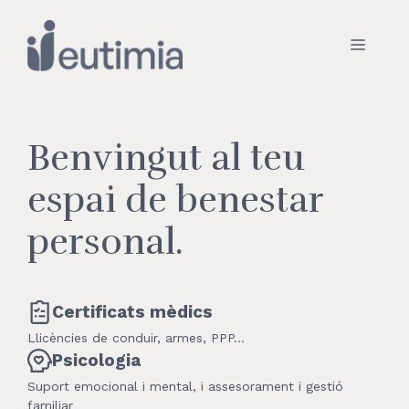
Vés
al
Menú
contingut
Benvingut al teu
espai de benestar
personal.
Certificats mèdics
Llicències de conduir, armes, PPP…
Psicologia
Suport emocional i mental, i assesorament i gestió
familiar