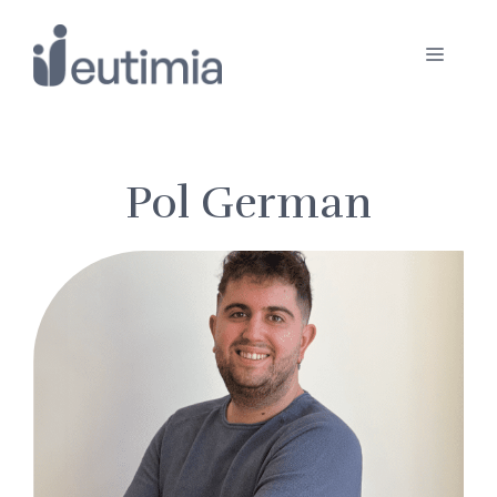
Saltar
al
Menú
contenido
Pol German